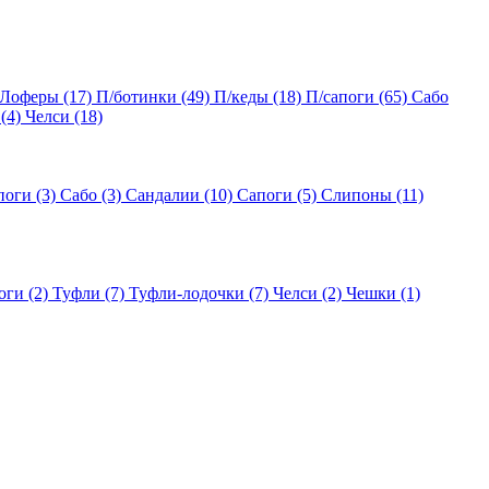
Лоферы
(17)
П/ботинки
(49)
П/кеды
(18)
П/сапоги
(65)
Сабо
(4)
Челси
(18)
поги
(3)
Сабо
(3)
Сандалии
(10)
Сапоги
(5)
Слипоны
(11)
оги
(2)
Туфли
(7)
Туфли-лодочки
(7)
Челси
(2)
Чешки
(1)