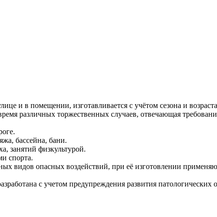
улице и в помещении, изготавливается с учётом сезона и возраст
 время различных торжественных случаев, отвечающая требован
роге.
жа, бассейна, бани.
ха, занятий физкультурой.
ми спорта.
нных видов опасных воздействий, при её изготовлении применяют
разработана с учетом предупреждения развития патологических 