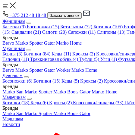
+375 212 48 18 48
Заказать звонок
Женщинам
Балетки
(9)
Босоножки
(15)
Ботильоны
(72)
Ботинки
(105)
Ботф
(15)
Сандалии
(21)
Сапоги
(20)
Сапожки
(11)
Слипоны
(13)
Тап
Бренды
Bravo
Marko
Spotter
Gator
Marko Home
Мужчинам
Берцы
(3)
Ботинки
(84)
Кеды
(11)
Кроксы
(2)
Кроссовки/сникер
Тапочки
(11)
Треккинговая обувь
(4)
Туфли
(5)
Угги
(1)
Футзал
Бренды
Bravo
Marko
Spotter
Gator
Worker
Marko Home
Девочкам
Босоножки
(6)
Ботинки
(15)
Кеды
(5)
Кроксы
(2)
Кроссовки/сн
Бренды
Marko
San Marko
Spotter
Marko Boots
Gator
Marko Home
Мальчикам
Ботинки
(18)
Кеды
(6)
Кроксы
(2)
Кроссовки/сникеры
(33)
П/бо
Бренды
Marko
San Marko
Spotter
Marko Boots
Gator
Малышам
Новости