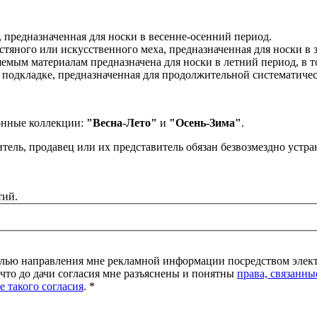
, предназначенная для носки в весенне-осенний период.
рстяного или искусственного меха, предназначенная для носки в
яемым материалам предназначена для носки в летний период, в т
 подкладке, предназначенная для продолжительной систематичес
зонные коллекции:
"Весна-Лето"
и
"Осень-Зима"
.
итель, продавец или их представитель обязан безвозмездно устр
тий.
лью направления мне рекламной информации посредством электр
 что до дачи согласия мне разъяснены и понятны
права, связанны
е такого согласия
. *