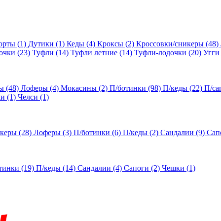
орты
(1)
Дутики
(1)
Кеды
(4)
Кроксы
(2)
Кроссовки/сникеры
(48)
очки
(23)
Туфли
(14)
Туфли летние
(14)
Туфли-лодочки
(20)
Угги
ы
(48)
Лоферы
(4)
Мокасины
(2)
П/ботинки
(98)
П/кеды
(22)
П/са
ки
(1)
Челси
(1)
икеры
(28)
Лоферы
(3)
П/ботинки
(6)
П/кеды
(2)
Сандалии
(9)
Сап
тинки
(19)
П/кеды
(14)
Сандалии
(4)
Сапоги
(2)
Чешки
(1)