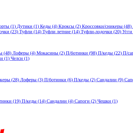
орты
(1)
Дутики
(1)
Кеды
(4)
Кроксы
(2)
Кроссовки/сникеры
(48)
очки
(23)
Туфли
(14)
Туфли летние
(14)
Туфли-лодочки
(20)
Угги
ы
(48)
Лоферы
(4)
Мокасины
(2)
П/ботинки
(98)
П/кеды
(22)
П/са
ки
(1)
Челси
(1)
икеры
(28)
Лоферы
(3)
П/ботинки
(6)
П/кеды
(2)
Сандалии
(9)
Сап
тинки
(19)
П/кеды
(14)
Сандалии
(4)
Сапоги
(2)
Чешки
(1)