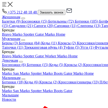
+375 212 48 18 48
Заказать звонок
Женщинам
Балетки
(9)
Босоножки
(15)
Ботильоны
(72)
Ботинки
(105)
Ботф
(15)
Сандалии
(21)
Сапоги
(20)
Сапожки
(11)
Слипоны
(13)
Тап
Бренды
Bravo
Marko
Spotter
Gator
Marko Home
Мужчинам
Берцы
(3)
Ботинки
(84)
Кеды
(11)
Кроксы
(2)
Кроссовки/сникер
Тапочки
(11)
Треккинговая обувь
(4)
Туфли
(5)
Угги
(1)
Футзал
Бренды
Bravo
Marko
Spotter
Gator
Worker
Marko Home
Девочкам
Босоножки
(6)
Ботинки
(15)
Кеды
(5)
Кроксы
(2)
Кроссовки/сн
Бренды
Marko
San Marko
Spotter
Marko Boots
Gator
Marko Home
Мальчикам
Ботинки
(18)
Кеды
(6)
Кроксы
(2)
Кроссовки/сникеры
(33)
П/бо
Бренды
Marko
San Marko
Spotter
Marko Boots
Gator
Малышам
Новости