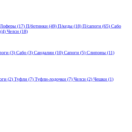
Лоферы
(17)
П/ботинки
(49)
П/кеды
(18)
П/сапоги
(65)
Сабо
(4)
Челси
(18)
поги
(3)
Сабо
(3)
Сандалии
(10)
Сапоги
(5)
Слипоны
(11)
оги
(2)
Туфли
(7)
Туфли-лодочки
(7)
Челси
(2)
Чешки
(1)