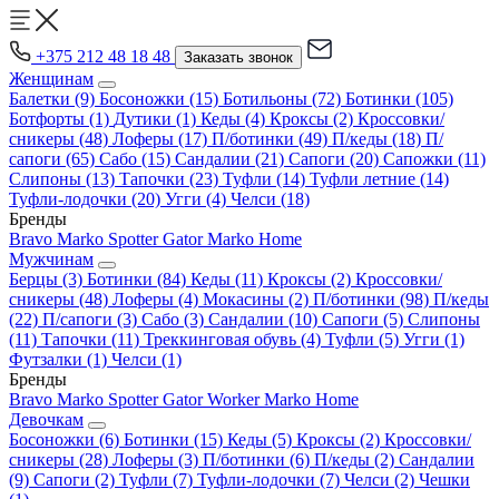
+375 212 48 18 48
Заказать звонок
Женщинам
Балетки
(9)
Босоножки
(15)
Ботильоны
(72)
Ботинки
(105)
Ботфорты
(1)
Дутики
(1)
Кеды
(4)
Кроксы
(2)
Кроссовки/
сникеры
(48)
Лоферы
(17)
П/ботинки
(49)
П/кеды
(18)
П/
сапоги
(65)
Сабо
(15)
Сандалии
(21)
Сапоги
(20)
Сапожки
(11)
Слипоны
(13)
Тапочки
(23)
Туфли
(14)
Туфли летние
(14)
Туфли-лодочки
(20)
Угги
(4)
Челси
(18)
Бренды
Bravo
Marko
Spotter
Gator
Marko Home
Мужчинам
Берцы
(3)
Ботинки
(84)
Кеды
(11)
Кроксы
(2)
Кроссовки/
сникеры
(48)
Лоферы
(4)
Мокасины
(2)
П/ботинки
(98)
П/кеды
(22)
П/сапоги
(3)
Сабо
(3)
Сандалии
(10)
Сапоги
(5)
Слипоны
(11)
Тапочки
(11)
Треккинговая обувь
(4)
Туфли
(5)
Угги
(1)
Футзалки
(1)
Челси
(1)
Бренды
Bravo
Marko
Spotter
Gator
Worker
Marko Home
Девочкам
Босоножки
(6)
Ботинки
(15)
Кеды
(5)
Кроксы
(2)
Кроссовки/
сникеры
(28)
Лоферы
(3)
П/ботинки
(6)
П/кеды
(2)
Сандалии
(9)
Сапоги
(2)
Туфли
(7)
Туфли-лодочки
(7)
Челси
(2)
Чешки