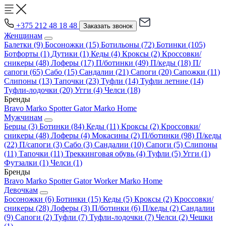
+375 212 48 18 48
Заказать звонок
Женщинам
Балетки
(9)
Босоножки
(15)
Ботильоны
(72)
Ботинки
(105)
Ботфорты
(1)
Дутики
(1)
Кеды
(4)
Кроксы
(2)
Кроссовки/
сникеры
(48)
Лоферы
(17)
П/ботинки
(49)
П/кеды
(18)
П/
сапоги
(65)
Сабо
(15)
Сандалии
(21)
Сапоги
(20)
Сапожки
(11)
Слипоны
(13)
Тапочки
(23)
Туфли
(14)
Туфли летние
(14)
Туфли-лодочки
(20)
Угги
(4)
Челси
(18)
Бренды
Bravo
Marko
Spotter
Gator
Marko Home
Мужчинам
Берцы
(3)
Ботинки
(84)
Кеды
(11)
Кроксы
(2)
Кроссовки/
сникеры
(48)
Лоферы
(4)
Мокасины
(2)
П/ботинки
(98)
П/кеды
(22)
П/сапоги
(3)
Сабо
(3)
Сандалии
(10)
Сапоги
(5)
Слипоны
(11)
Тапочки
(11)
Треккинговая обувь
(4)
Туфли
(5)
Угги
(1)
Футзалки
(1)
Челси
(1)
Бренды
Bravo
Marko
Spotter
Gator
Worker
Marko Home
Девочкам
Босоножки
(6)
Ботинки
(15)
Кеды
(5)
Кроксы
(2)
Кроссовки/
сникеры
(28)
Лоферы
(3)
П/ботинки
(6)
П/кеды
(2)
Сандалии
(9)
Сапоги
(2)
Туфли
(7)
Туфли-лодочки
(7)
Челси
(2)
Чешки